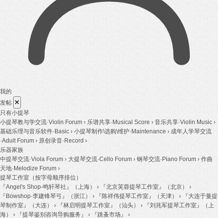
我的
✕
发帖
只有小提琴
小提琴教与学交流·Violin Forum
›
乐谱共享·Musical Score
›
音乐共享·Violin Music
›
基础乐理与音乐软件·Basic
›
小提琴制作\选购\维护·Maintenance
›
成年人学琴交流
·Adult Forum
›
原创录音·Record
›
乐器家族
中提琴交流·Viola Forum
›
大提琴交流·Cello Forum
›
钢琴交流·Piano Forum
›
作曲
天地·Melodize Forum
›
提琴工作室（按字母顺序排位）
『Angel's Shop-鸣轩琴社』（上海）
›
『北京芙蓉提琴工作室』（北京）
›
『Bowshop·李建锋琴弓』（浙江）
›
『陈祥伟提琴工作室』（天津）
›
『大连于曼提
琴制作室』（大连）
›
『林启明提琴工作室』（汕头）
›
『刘兆军提琴工作室』（上
海）
›
『提琴鉴别咨询导购服务』
›
『跳蚤市场』
›