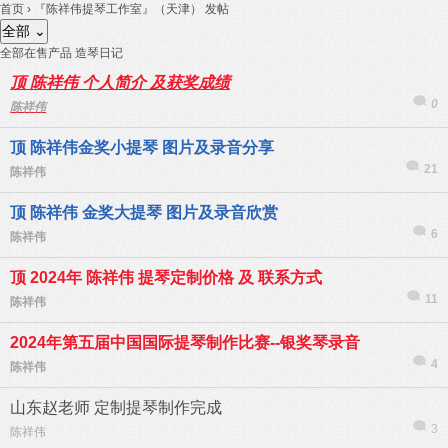
首页
›
『陈祥伟提琴工作室』（天津）
发帖
全部
⌄
全部
在售产品
造琴日记
顶
陈祥伟 个人简介 及获奖成绩
0
陈祥伟
顶
陈祥伟金奖小提琴 图片及录音分享
21
陈祥伟
顶
陈祥伟 金奖大提琴 图片及录音欣赏
6
陈祥伟
顶
2024年 陈祥伟 提琴定制价格 及 联系方式
11
陈祥伟
2024年第五届中国国际提琴制作比赛--银奖琴录音
4
陈祥伟
山东赵老师 定制提琴制作完成
3
陈祥伟